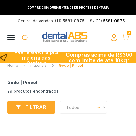
COMPRE COM QUEM ENTENDE DE PRÓTESE DENTÁRIA
Central de vendas:
(11) 5581-0975
(11) 5581-0975
Buscar
0
FRETE GRÁTIS pra
Compras acima de R$300
maioria das
com limite de até 10kg*
Capitais
Home
materiais
Godê | Pincel
Godê | Pincel
29 produtos encontrados
FILTRAR