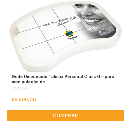
0
0
Godê Umedecido Talmax Personal Class G – para
manipulação de...
ID: 23153
R$ 360,00
COMPRAR