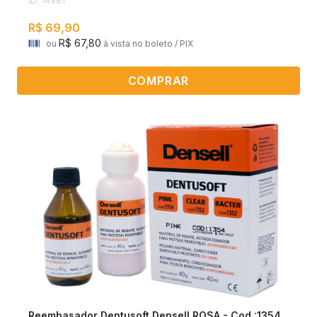
ID: 14981
R$ 69,90
R$ 67,80
ou
à vista no boleto / PIX
COMPRAR
Reembasador Dentusoft Densell ROSA - Cod.:1354