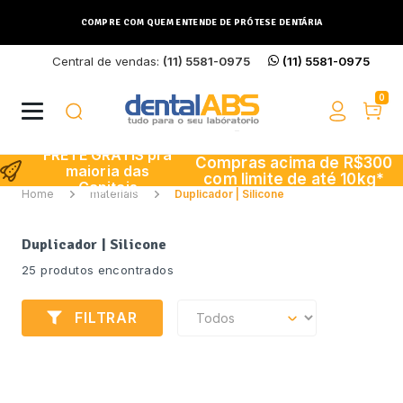
COMPRE COM QUEM ENTENDE DE PRÓTESE DENTÁRIA
Central de vendas:
(11) 5581-0975
(11) 5581-0975
Buscar
0
FRETE GRÁTIS pra
Compras acima de R$300
maioria das
com limite de até 10kg*
Capitais
Home
materiais
Duplicador | Silicone
Duplicador | Silicone
25 produtos encontrados
FILTRAR