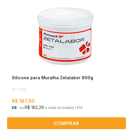
0
0
Silicone para Muralha Zetalabor 900g
ID: 2726
R$ 187,90
R$ 182,26
ou
à vista no boleto / PIX
COMPRAR