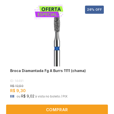
26% OFF
0
0
Broca Diamantada Fg A Burrs 1111 (chama)
ID: 14491
R$ 12,50
R$ 9,30
R$ 9,02
ou
à vista no boleto / PIX
COMPRAR