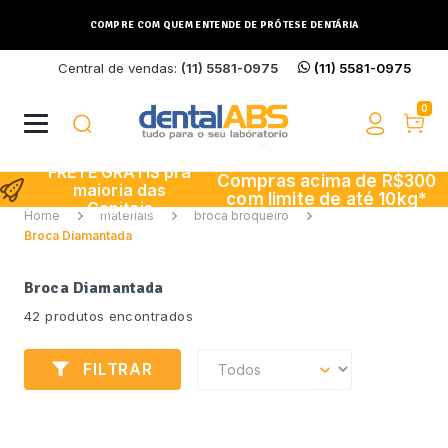
COMPRE COM QUEM ENTENDE DE PRÓTESE DENTÁRIA
Central de vendas:
(11) 5581-0975
(11) 5581-0975
Buscar
0
FRETE GRÁTIS pra
Compras acima de R$300
maioria das
com limite de até 10kg*
Capitais
Home
materiais
broca broqueiro
Broca Diamantada
Broca Diamantada
42 produtos encontrados
FILTRAR