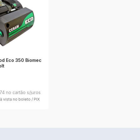
d Eco 350 Biomec
olt
74 no cartão s/juros
à vista no boleto / PIX
rar