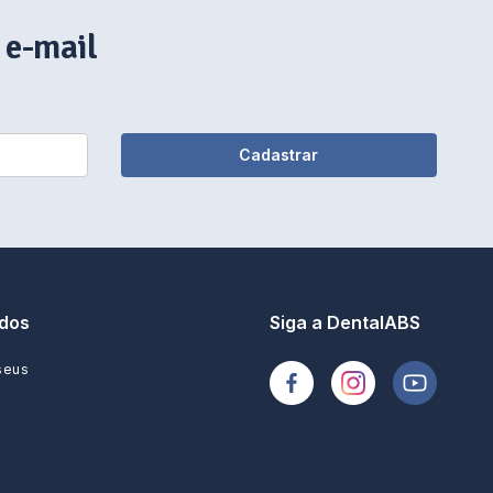
 e-mail
Cadastrar
dos
Siga a DentalABS
seus