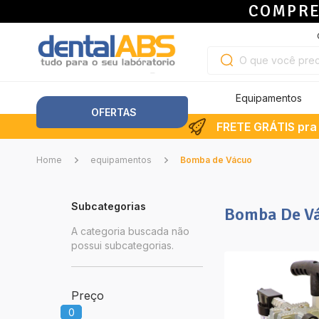
COMPRE
Equipamentos
OFERTAS
FRETE GRÁTIS pra 
Home
equipamentos
Bomba de Vácuo
Subcategorias
Bomba De V
A categoria buscada não
possui subcategorias.
Preço
0
0