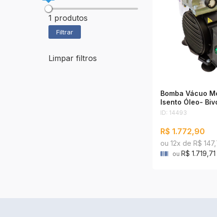
1
produtos
Filtrar
Limpar filtros
Bomba Vácuo Mo
Isento Óleo- Biv
ID: 14493
R$ 1.772,90
ou 12x de R$ 147,
R$ 1.719,71
ou
Comp