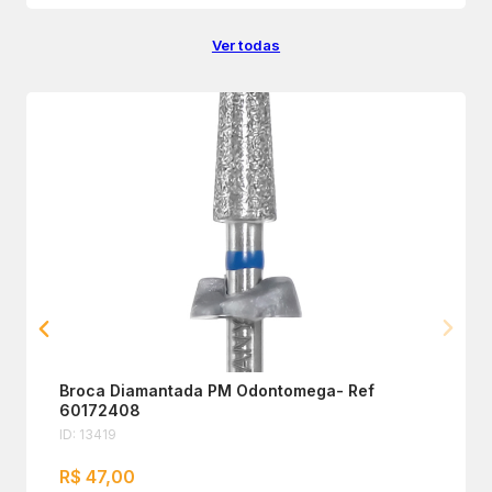
Ver todas
Broca Diamantada PM Odontomega- Ref
60172408
ID: 13419
R$ 47,00